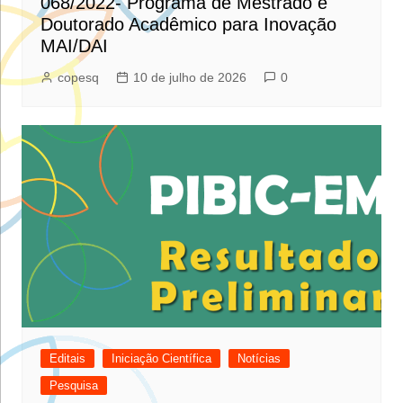
068/2022- Programa de Mestrado e
Doutorado Acadêmico para Inovação
MAI/DAI
copesq
10 de julho de 2026
0
Editais
Iniciação Científica
Notícias
Pesquisa