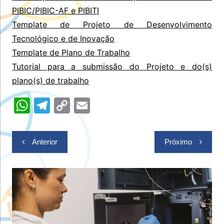
PIBIC/PIBIC-AF e PIBITI
Template de Projeto de Desenvolvimento
Tecnológico e de Inovação
Template de Plano de Trabalh
o
Tutorial para a submissão do Projeto e do(s)
plano(s) de trabalho
W
T
C
E
h
el
o
m
at
e
p
ai
Navegação
Anterior
Próximo
s
gr
y
l
de
A
a
Li
Post
p
m
n
p
k