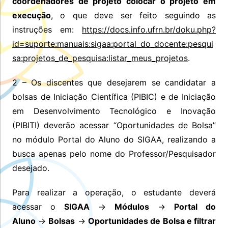
coordenadores de projeto colocar o projeto em
execução
, o que deve ser feito seguindo as
instruções em:
https://docs.info.ufrn.br/doku.php?
id=suporte:manuais:sigaa:portal_do_docente:pesqui
sa:projetos_de_pesquisa:listar_meus_projetos
.
2 – Os discentes que desejarem se candidatar a
bolsas de Iniciação Científica (PIBIC) e de Iniciação
em Desenvolvimento Tecnológico e Inovação
(PIBITI) deverão acessar “Oportunidades de Bolsa”
no módulo Portal do Aluno do SIGAA, realizando a
busca apenas pelo nome do Professor/Pesquisador
desejado.
Para realizar a operação, o estudante deverá
acessar o
SIGAA
→
Módulos
→
Portal do
Aluno
→
Bolsas
→
Oportunidades de Bolsa e filtrar