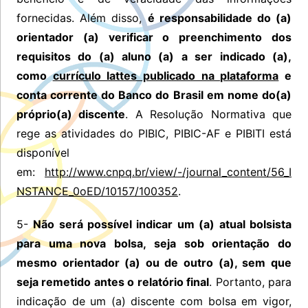
fornecidas. Além disso,
é responsabilidade do (a)
orientador (a) verificar o preenchimento dos
requisitos do (a) aluno (a) a ser indicado (a),
como
currículo lattes publicado na plataforma
e
conta corrente do Banco do Brasil em nome do(a)
próprio(a) discente
. A Resolução Normativa que
rege as atividades do PIBIC, PIBIC-AF e PIBITI está
disponível
em:
http://www.cnpq.br/view/-/journal_content/56_I
NSTANCE_0oED/10157/100352
.
5-
Não será possível indicar um (a) atual bolsista
para uma nova bolsa, seja sob orientação do
mesmo orientador (a) ou de outro (a), sem que
seja remetido antes o relatório final
. Portanto, para
indicação de um (a) discente com bolsa em vigor,