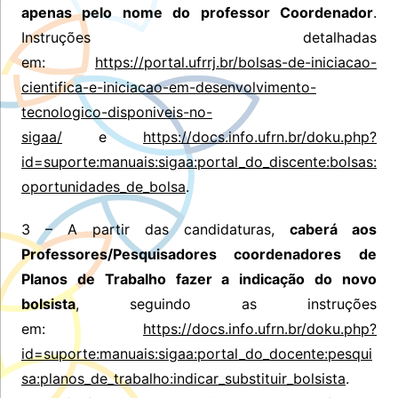
apenas pelo nome do professor Coordenador
.
Instruções detalhadas
em:
https://portal.ufrrj.br/bolsas-de-iniciacao-
cientifica-e-iniciacao-em-desenvolvimento-
tecnologico-disponiveis-no-
sigaa/
e
https://docs.info.ufrn.br/doku.php?
id=suporte:manuais:sigaa:portal_do_discente:bolsas:
oportunidades_de_bolsa
.
3 – A partir das candidaturas,
caberá aos
Professores/Pesquisadores coordenadores de
Planos de Trabalho fazer a indicação do novo
bolsista
, seguindo as instruções
em:
https://docs.info.ufrn.br/doku.php?
id=suporte:manuais:sigaa:portal_do_docente:pesqui
sa:planos_de_trabalho:indicar_substituir_bolsista
.