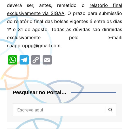
deverá ser, antes, remetido o
relatório final
exclusivamente via SIGAA
. O prazo para submissão
do relatório final das bolsas vigentes é entre os dias
1º e 31 de agosto. Todas as dúvidas são dirimidas
exclusivamente pelo e-mail:
naapproppg@gmail.com.
W
T
C
E
h
el
o
m
at
e
p
ai
s
gr
y
l
Pesquisar no Portal…
A
a
Li
p
m
n
p
k