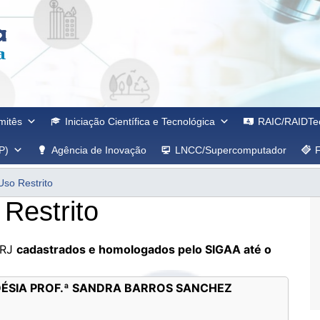
mitês
Iniciação Científica e Tecnológica
RAIC/RAIDTe
P)
Agência de Inovação
LNCC/Supercomputador
Uso Restrito
Restrito
RRJ
cadastrados e homologados pelo SIGAA até o
ODÉSIA PROF.ª SANDRA BARROS SANCHEZ