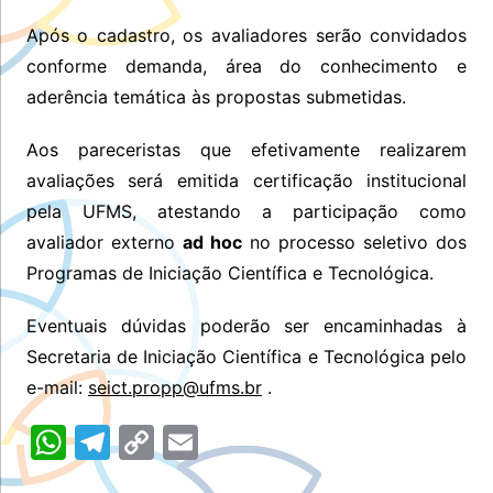
Após o cadastro, os avaliadores serão convidados
conforme demanda, área do conhecimento e
aderência temática às propostas submetidas.
Aos pareceristas que efetivamente realizarem
avaliações será emitida certificação institucional
pela UFMS, atestando a participação como
avaliador externo
ad hoc
no processo seletivo dos
Programas de Iniciação Científica e Tecnológica.
Eventuais dúvidas poderão ser encaminhadas à
Secretaria de Iniciação Científica e Tecnológica pelo
e-mail:
seict.propp@ufms.br
.
W
T
C
E
h
el
o
m