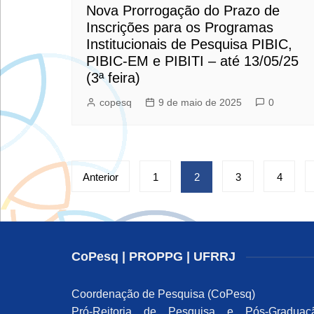
Nova Prorrogação do Prazo de
Inscrições para os Programas
Institucionais de Pesquisa PIBIC,
PIBIC-EM e PIBITI – até 13/05/25
(3ª feira)
copesq
9 de maio de 2025
0
Paginação
Anterior
1
2
3
4
de
posts
CoPesq | PROPPG | UFRRJ
Coordenação de Pesquisa (CoPesq)
Pró-Reitoria de Pesquisa e Pós-Graduaç