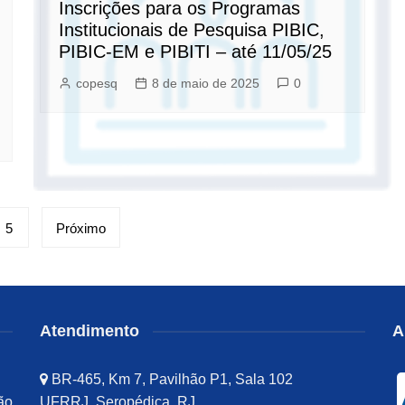
Inscrições para os Programas
Institucionais de Pesquisa PIBIC,
PIBIC-EM e PIBITI – até 11/05/25
copesq
8 de maio de 2025
0
5
Próximo
Atendimento
A
BR-465, Km 7, Pavilhão P1, Sala 102
ão
UFRRJ, Seropédica, RJ