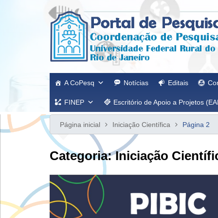
Ir
para
o
conteúdo
A CoPesq
Notícias
Editais
Co
FINEP
Escritório de Apoio a Projetos (EA
Página inicial
Iniciação Científica
Página 2
Categoria:
Iniciação Científi