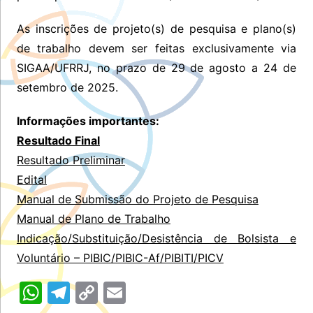
As inscrições de projeto(s) de pesquisa e plano(s)
de trabalho devem ser feitas exclusivamente via
SIGAA/UFRRJ, no prazo de 29 de agosto a 24 de
setembro de 2025.
Informações importantes:
Resultado Final
Resultado Preliminar
Edital
Manual de Submissão do Projeto de Pesquisa
Man
ual de Plano de Trabalho
Indicação/Substituição/Desistência de Bolsista e
Voluntário – PIBIC/PIBIC-Af/PIBITI/PICV
W
T
C
E