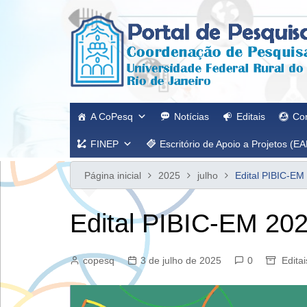
Ir
para
o
conteúdo
A CoPesq
Notícias
Editais
Co
FINEP
Escritório de Apoio a Projetos (EA
Página inicial
2025
julho
Edital PIBIC-EM
Edital PIBIC-EM 202
copesq
3 de julho de 2025
0
Editai