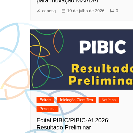
para Inovação MAI/DAI
copesq
10 de julho de 2026
0
Editais
Iniciação Científica
Notícias
Pesquisa
Edital PIBIC/PIBIC-Af 2026:
Resultado Preliminar