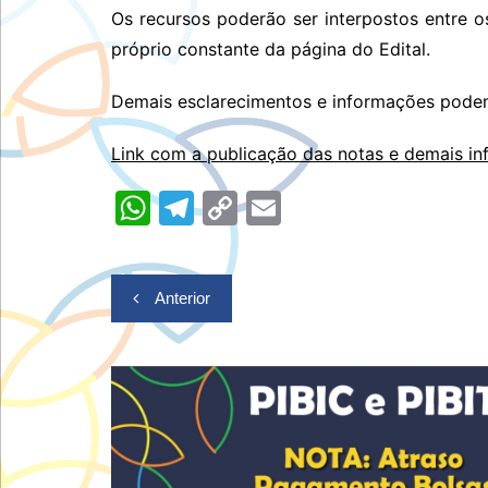
Os recursos poderão ser interpostos entre 
próprio constante da página do Edital.
Demais esclarecimentos e informações podem 
Link com a publicação das notas e demais i
W
T
C
E
h
el
o
m
at
e
p
ai
Navegação
Anterior
s
gr
y
l
de
A
a
Li
Post
p
m
n
p
k