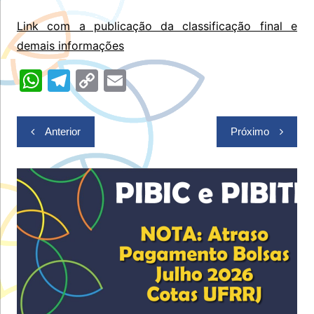
Link com a publicação da classificação final e
demais informações
W
T
C
E
h
el
o
m
at
e
p
ai
Navegação
Anterior
Próximo
s
gr
y
l
de
A
a
Li
Post
p
m
n
p
k