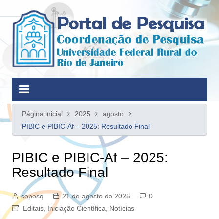
Ir
para
o
conteúdo
Página inicial
2025
agosto
PIBIC e PIBIC-Af – 2025: Resultado Final
PIBIC e PIBIC-Af – 2025:
Resultado Final
copesq
21 de agosto de 2025
0
Editais
,
Iniciação Científica
,
Notícias