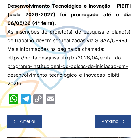
Desenvolvimento Tecnológico e Inovação – PIBITI
(ciclo 2026-2027) foi prorrogado até o dia
06/05/26 (4ª feira).
As inscrições de projeto(s) de pesquisa e plano(s)
de trabalho devem ser realizadas via SIGAA/UFRRJ.
Mais informações na página da chamada:
https://portalpesquisa.ufrrj.br/2026/04/edital-do-
programa-institucional-de-bolsas-de-iniciacao-em-
desenvolvimento-tecnologico-e-inovacao-pibiti-
2026/
W
T
C
E
h
el
o
m
at
e
p
ai
Navegação
Anterior
Próximo
s
gr
y
l
de
Post