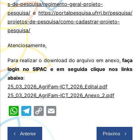
s-de-pesquisa/regimento-geral-projeto-
pesquisa/
e
https://portalpesquisa.ufrrj.br/pesquisa/
projetos-de-pesquisa/como-cadastrar-projeto-
pesquisa/
Atenciosamente,
Para realizar o download do arquivo em anexo,
faça
login no SIPAC e em seguida clique nos links
abaixo
:
25_03_2026_AgriFam-ICT_2026_Edital.pdf
25_03_2026_AgriFam-ICT_2026_Anexo_2.pdf
W
T
C
E
h
el
o
m
at
e
p
ai
Navegação
Anterior
Próximo