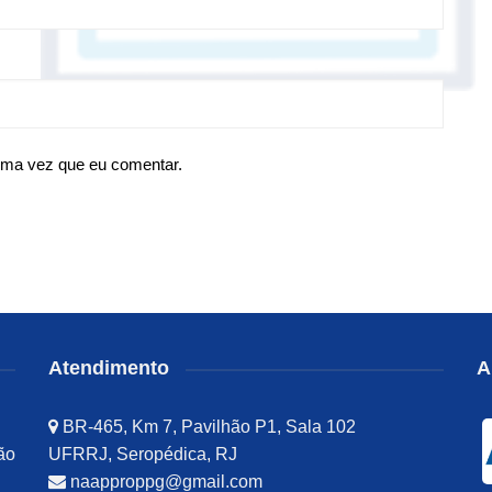
ima vez que eu comentar.
Atendimento
A
BR-465, Km 7, Pavilhão P1, Sala 102
ão
UFRRJ, Seropédica, RJ
naapproppg@gmail.com