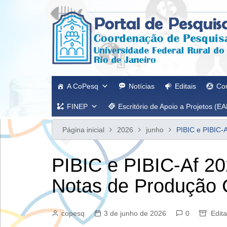
Ir
para
o
conteúdo
A CoPesq
Notícias
Editais
Co
FINEP
Escritório de Apoio a Projetos (EA
Página inicial
2026
junho
PIBIC e PIBIC-A
PIBIC e PIBIC-Af 20
Notas de Produção C
copesq
3 de junho de 2026
0
Edita