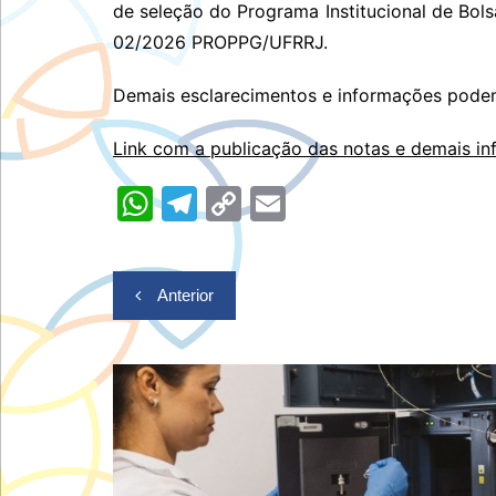
de seleção do Programa Institucional de Bolsa 
02/2026 PROPPG/UFRRJ.
Demais esclarecimentos e informações podem 
Link com a publicação das notas e demais i
W
T
C
E
h
el
o
m
at
e
p
ai
Navegação
Anterior
s
gr
y
l
de
A
a
Li
Post
p
m
n
p
k