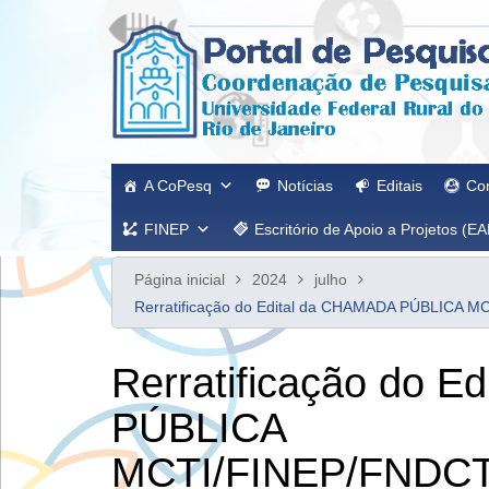
Ir
para
o
conteúdo
A CoPesq
Notícias
Editais
Co
FINEP
Escritório de Apoio a Projetos (EA
Página inicial
2024
julho
Rerratificação do Edital da CHAMADA PÚBLI
Rerratificação do 
PÚBLICA
MCTI/FINEP/FNDC