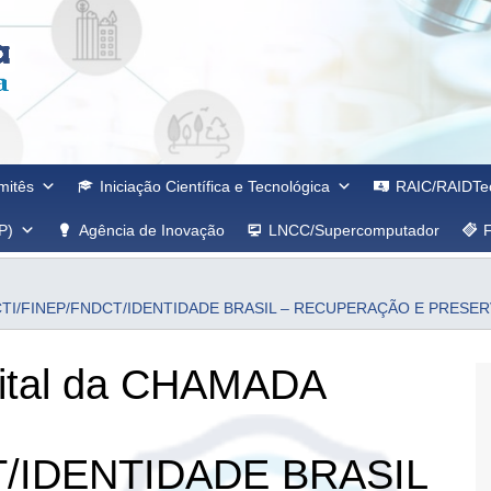
mitês
Iniciação Científica e Tecnológica
RAIC/RAIDTe
P)
Agência de Inovação
LNCC/Supercomputador
CA MCTI/FINEP/FNDCT/IDENTIDADE BRASIL – RECUPERAÇÃO E PRES
Edital da CHAMADA
T/IDENTIDADE BRASIL