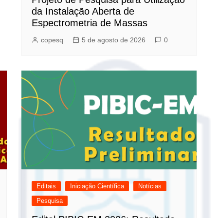
da Instalação Aberta de
Espectrometria de Massas
copesq
5 de agosto de 2026
0
Editais
Iniciação Científica
Notícias
Pesquisa