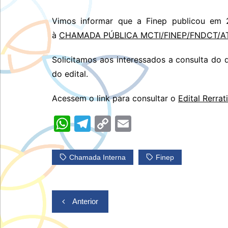
Vimos informar que a Finep publicou em
à
CHAMADA PÚBLICA MCTI/FINEP/FNDCT/A
Solicitamos aos interessados a consulta do 
do edital.
Acessem o link para consultar o
Edital Rerrat
W
T
C
E
h
el
o
m
at
e
p
ai
Chamada Interna
Finep
s
gr
y
l
A
a
Li
Navegação
p
m
n
Anterior
de
p
k